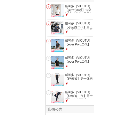
威可多（VICUTU）
1
【莫代尔0感】云朵
短衬短袖衬衫男易打
￥
理莫代尔半袖柔软衬
衣 白色 XL
威可多（VICUTU）
2
180/100B
【小蓝西二代】男士
西装商务正装礼服外
￥
套新郎伴郎结婚西服
西服175B或西裤84
威可多（VICUTU）
3
均码 晨雾蓝上衣（2
【ever Polo二代】
代） (尺码以上面为
男春夏棉Polo衫短
￥
准)
袖商务保罗T恤 深灰
XL
威可多（VICUTU）
4
【ever Polo二代】
男春夏棉Polo衫短
￥
袖商务保罗T恤 黑色
L
威可多（VICUTU）
5
【轻氧裤】男士休闲
裤裤子舒适亲肤商务
￥
长裤 藏青色 32
威可多（VICUTU）
6
【轻氧裤二代】男士
潮流休闲裤百搭泡泡
￥
纱通勤商务长裤 深
蓝 33
店铺公告