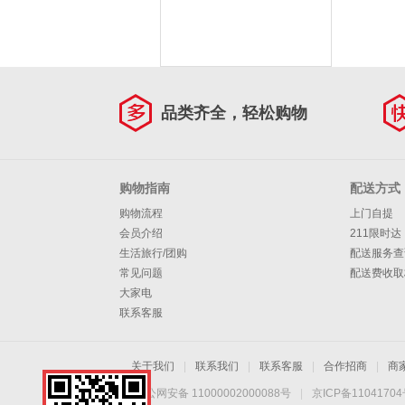
品类齐全，轻松购物
购物指南
配送方式
购物流程
上门自提
会员介绍
211限时达
生活旅行/团购
配送服务查
常见问题
配送费收取
大家电
联系客服
关于我们
|
联系我们
|
联系客服
|
合作招商
|
商
京公网安备 11000002000088号
|
京ICP备1104170