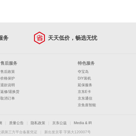
服务
天天低价，畅选无忧
售后服务
特色服务
售后政策
夺宝岛
价格保护
DIY装机
退款说明
延保服务
返修/退换货
京东E卡
取消订单
京东通信
京鱼座智能
测
|
质量公告
|
隐私政策
|
京东公益
|
Media & IR
交易第三方平台备案凭证
|
新出发京零 字第大120007号