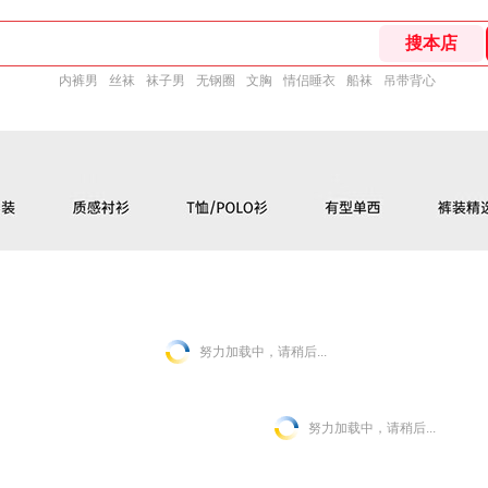
内裤男
丝袜
袜子男
无钢圈
文胸
情侣睡衣
船袜
吊带背心
努力加载中，请稍后...
努力加载中，请稍后...