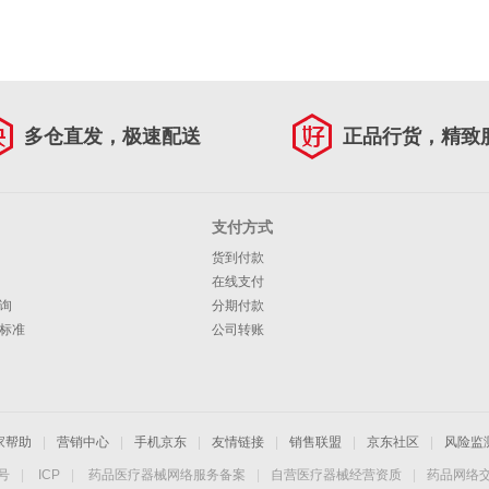
多仓直发，极速配送
正品行货，精致
支付方式
货到付款
在线支付
询
分期付款
标准
公司转账
家帮助
|
营销中心
|
手机京东
|
友情链接
|
销售联盟
|
京东社区
|
风险监
4号
|
ICP
|
药品医疗器械网络服务备案
|
自营医疗器械经营资质
|
药品网络