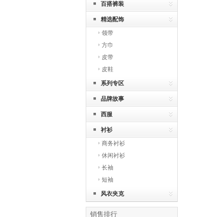
百搭裤装
精选配饰
领带
方巾
皮带
皮鞋
系列专区
品牌故事
西服
衬衫
商务衬衫
休闲衬衫
长袖
短袖
风衣夹克
销售排行