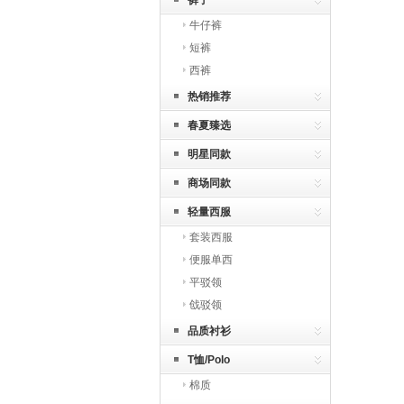
裤子
牛仔裤
短裤
西裤
热销推荐
春夏臻选
明星同款
商场同款
轻量西服
套装西服
便服单西
平驳领
戗驳领
品质衬衫
T恤/Polo
棉质